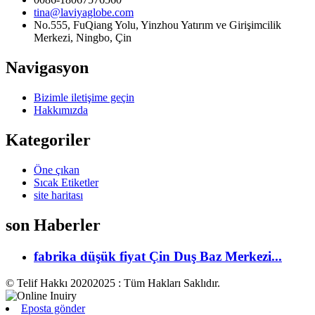
tina@laviyaglobe.com
No.555, FuQiang Yolu, Yinzhou Yatırım ve Girişimcilik
Merkezi, Ningbo, Çin
Navigasyon
Bizimle iletişime geçin
Hakkımızda
Kategoriler
Öne çıkan
Sıcak Etiketler
site haritası
son Haberler
fabrika düşük fiyat Çin Duş Baz Merkezi...
© Telif Hakkı 20202025 : Tüm Hakları Saklıdır.
Eposta gönder