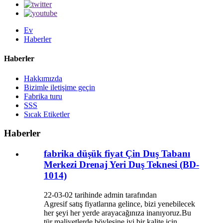
Ev
Haberler
Haberler
Hakkımızda
Bizimle iletişime geçin
Fabrika turu
SSS
Sıcak Etiketler
Haberler
fabrika düşük fiyat Çin Duş Tabanı
Merkezi Drenaj Yeri Duş Teknesi (BD-
1014)
22-03-02 tarihinde admin tarafından
Agresif satış fiyatlarına gelince, bizi yenebilecek
her şeyi her yerde arayacağınıza inanıyoruz.Bu
tür maliyetlerde böylesine iyi bir kalite için,