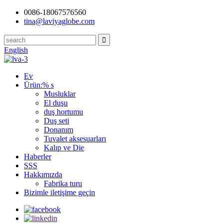
0086-18067576560
tina@laviyaglobe.com
English
Ev
Ürün:% s
Musluklar
El duşu
duş hortumu
Duş seti
Donanım
Tuvalet aksesuarları
Kalıp ve Die
Haberler
SSS
Hakkımızda
Fabrika turu
Bizimle iletişime geçin