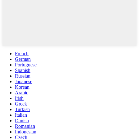
French
German
Portuguese
Spanish
Russian
Japanese
Korean
Arabic
Irish
Greek
Turkish
Italian
Danish
Romanian
Indonesian
Czech